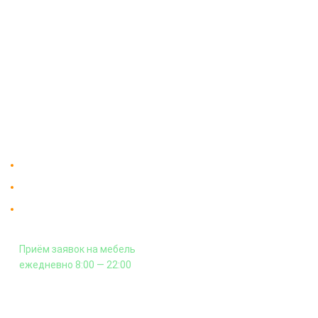
О компании
Доставка
Мебельный магазин
"Мебдеко". Продажа мебели в
Оплата и сборка
Москве от производителя.
На заказ
Контакты
Доставка в Москве и за пределы МКАД.
Гарантия на всю мебель 12 месяцев.
Оплата подъема мебели на этаж
и сборка - производится отдельно.
Приём заявок на мебель
ежедневно 8:00 — 22:00
+7 (926) 399-60-23