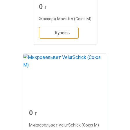
0
г
Жаккард Maestro (Союз М)
Купить
0
г
Микровельвет VelurSchick (Союз М)