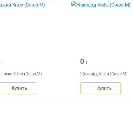
0
0
г
г
гожка Kiton (Союз М)
Жаккард Violla (Союз М)
Купить
Купить