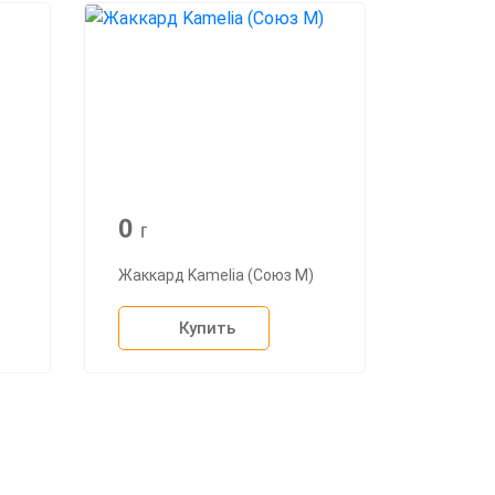
0
г
Жаккард Kamelia (Союз М)
Купить