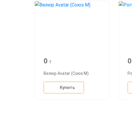
0
г
Велюр Avatar (Союз М)
Ро
Купить