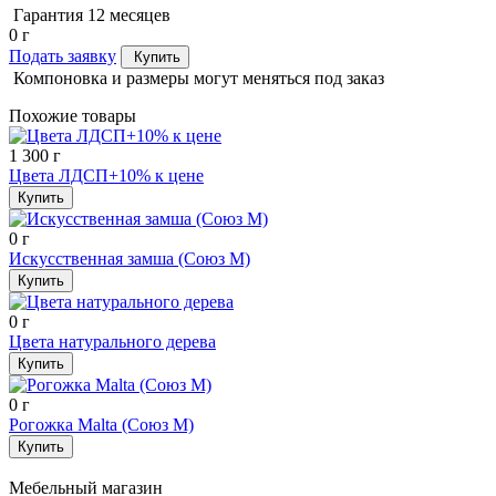
Гарантия 12 месяцев
0
г
Подать заявку
Купить
Компоновка и размеры могут меняться под заказ
Похожие товары
1 300
г
Цвета ЛДСП+10% к цене
Купить
0
г
Искусственная замша (Союз М)
Купить
0
г
Цвета натурального дерева
Купить
0
г
Рогожка Malta (Союз М)
Купить
Мебельный магазин