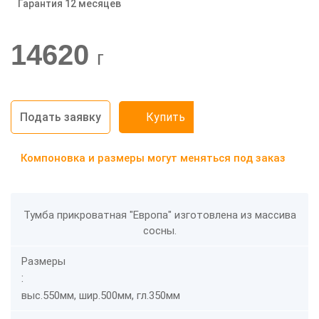
Гарантия 12 месяцев
-20%
14620
г
Подать заявку
Купить
Компоновка и размеры могут меняться под заказ
Тумба прикроватная "Европа" изготовлена из массива
сосны.
Размеры
:
выс.550мм, шир.500мм, гл.350мм