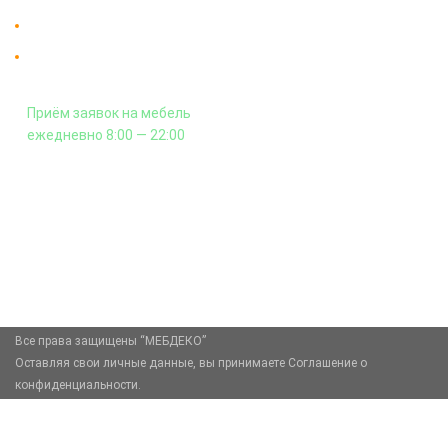
Гарантия на всю мебель 12 месяцев.
Оплата подъема мебели на этаж
и сборка - производится отдельно.
Приём заявок на мебель
ежедневно 8:00 — 22:00
+7 (926) 399-60-23
zakaz@mebdeko.ru
Москва, Москва, Зелёный проспект, 85
Все права защищены “МЕБДЕКО”
Оставляя свои личные данные, вы принимаете Соглашение о
конфиденциальности.