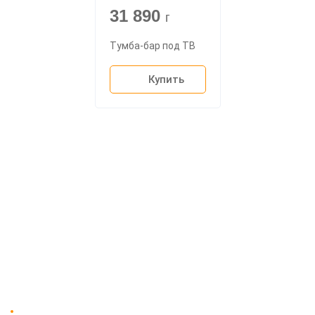
31 890
г
Тумба-бар под ТВ
Купить
О компании
Доставка
Мебельный магазин
"Мебдеко". Продажа мебели в
Оплата и сборка
Москве от производителя.
На заказ
Контакты
Доставка в Москве и за пределы МКАД.