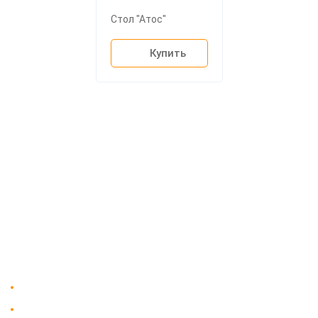
Стол "Атос"
Купить
О компании
Доставка
Мебельный магазин
"Мебдеко". Продажа мебели в
Оплата и сборка
Москве от производителя.
На заказ
Контакты
Доставка в Москве и за пределы МКАД.
Гарантия на всю мебель 12 месяцев.