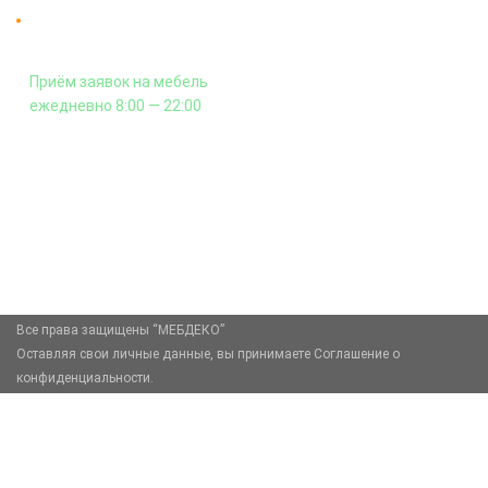
Оплата подъема мебели на этаж
и сборка - производится отдельно.
Приём заявок на мебель
ежедневно 8:00 — 22:00
+7 (926) 399-60-23
zakaz@mebdeko.ru
Москва, Москва, Зелёный проспект, 85
Все права защищены “МЕБДЕКО”
Оставляя свои личные данные, вы принимаете Соглашение о
конфиденциальности.