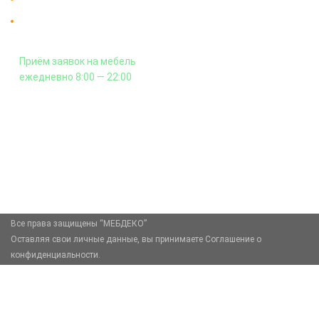
Гарантия на всю мебель 12 месяцев.
Оплата подъема мебели на этаж
и сборка - производится отдельно.
Приём заявок на мебель
ежедневно 8:00 — 22:00
+7 (926) 399-60-23
zakaz@mebdeko.ru
Москва, Москва, Зелёный проспект, 85
Все права защищены “МЕБДЕКО”
Оставляя свои личные данные, вы принимаете Соглашение о
конфиденциальности.