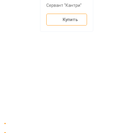
Сервант "Кантри"
Купить
О компании
Доставка
Мебельный магазин
"Мебдеко". Продажа мебели в
Оплата и сборка
Москве от производителя.
На заказ
Контакты
Доставка в Москве и за пределы МКАД.