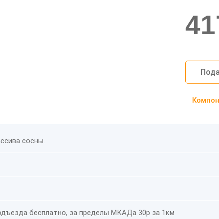
41
Пода
Компоно
ссива сосны.
дъезда бесплатно, за пределы МКАДа 30р за 1км