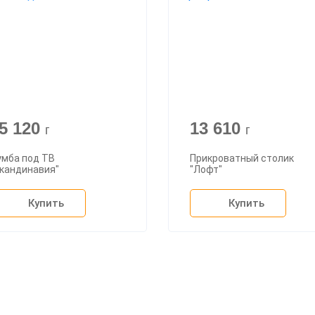
5 120
13 610
г
г
умба под ТВ
Прикроватный столик
Скандинавия"
"Лофт"
Купить
Купить