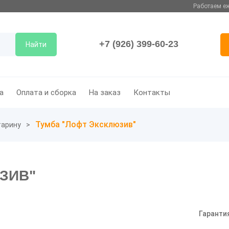
Работаем еж
+7 (926) 399-60-23
Найти
а
Оплата и сборка
На заказ
Контакты
Тумба "Лофт Эксклюзив"
тарину
ЗИВ"
Гаранти