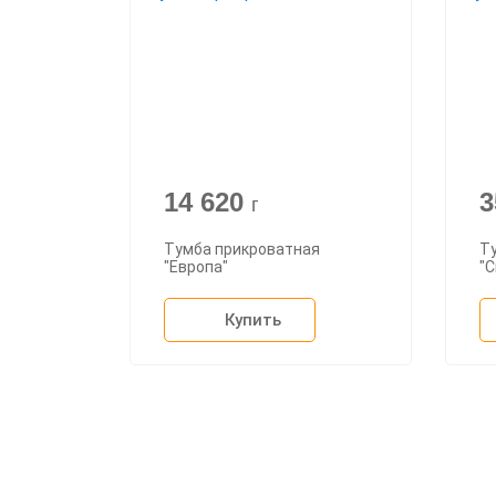
14 620
3
г
Тумба прикроватная
Т
"Европа"
"
Купить