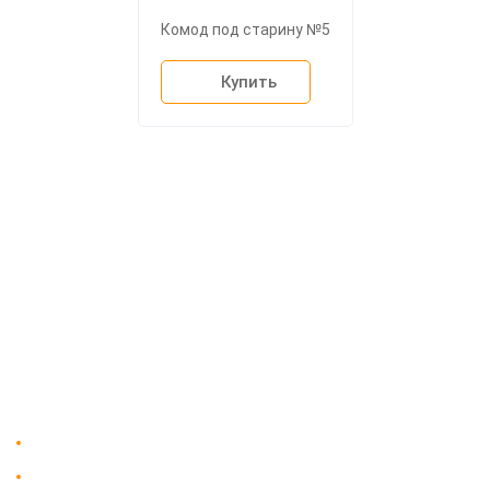
Комод под старину №5
Купить
О компании
Доставка
Мебельный магазин
"Мебдеко". Продажа мебели в
Оплата и сборка
Москве от производителя.
На заказ
Контакты
Доставка в Москве и за пределы МКАД.
Гарантия на всю мебель 12 месяцев.