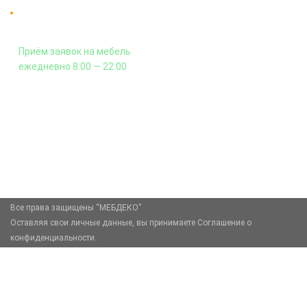
Оплата подъема мебели на этаж
и сборка - производится отдельно.
Приём заявок на мебель
ежедневно 8:00 — 22:00
+7 (926) 399-60-23
zakaz@mebdeko.ru
Москва, Москва, Зелёный проспект, 85
Все права защищены “МЕБДЕКО”
Оставляя свои личные данные, вы принимаете Соглашение о
конфиденциальности.