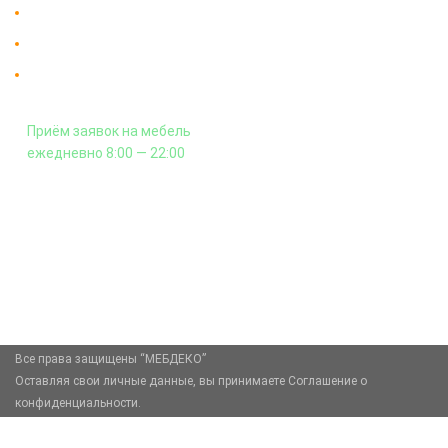
Доставка в Москве и за пределы МКАД.
Гарантия на всю мебель 12 месяцев.
Оплата подъема мебели на этаж
и сборка - производится отдельно.
Приём заявок на мебель
ежедневно 8:00 — 22:00
+7 (926) 399-60-23
zakaz@mebdeko.ru
Москва, Москва, Зелёный проспект, 85
Все права защищены “МЕБДЕКО”
Оставляя свои личные данные, вы принимаете Соглашение о
конфиденциальности.