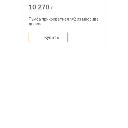
10 270
г
Тумба прикроватная №2 из массива
дерева
Купить
О компании
Доставка
Мебельный магазин
"Мебдеко". Продажа мебели в
Оплата и сборка
Москве от производителя.
На заказ
Контакты