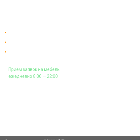
Москве от производителя.
На заказ
Контакты
Доставка в Москве и за пределы МКАД.
Гарантия на всю мебель 12 месяцев.
Оплата подъема мебели на этаж
и сборка - производится отдельно.
Приём заявок на мебель
ежедневно 8:00 — 22:00
+7 (926) 399-60-23
zakaz@mebdeko.ru
Москва, Москва, Зелёный проспект, 85