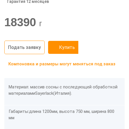
Гарантия 12 месяцев
-20%
18390
г
Подать заявку
Купить
Компоновка и размеры могут меняться под заказ
Материал: массив сосны с последующей обработкой
материаламиSayerlack(Италия).
Габариты:длина 1200мм, высота 750 мм, ширина 800
мм