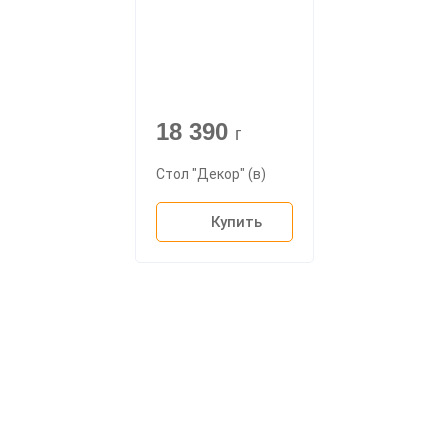
18 390
г
Стол "Декор" (в)
Купить
О компании
Доставка
Мебельный магазин
"Мебдеко". Продажа мебели в
Оплата и сборка