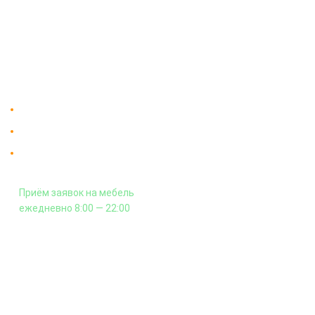
Доставка
Мебельный магазин
"Мебдеко". Продажа мебели в
Оплата и сборка
Москве от производителя.
На заказ
Контакты
Доставка в Москве и за пределы МКАД.
Гарантия на всю мебель 12 месяцев.
Оплата подъема мебели на этаж
и сборка - производится отдельно.
Приём заявок на мебель
ежедневно 8:00 — 22:00
+7 (926) 399-60-23
zakaz@mebdeko.ru
Москва, Москва, Зелёный проспект, 85