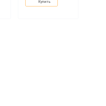
Купить
+7 (926) 399-60-23
zakaz@mebdeko.ru
Москва, Москва, Зелёный проспект, 85