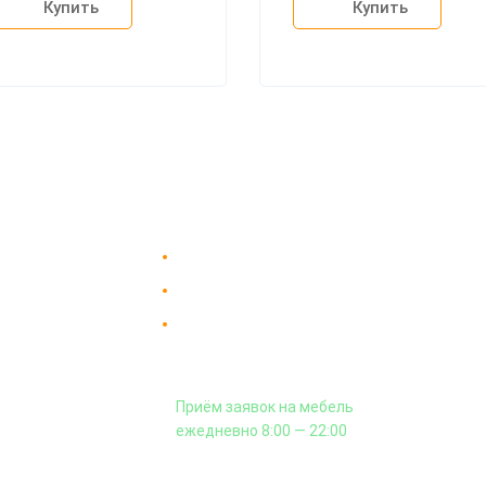
Купить
Купить
Доставка в Москве и за пределы МКАД.
пании
Гарантия на всю мебель 12 месяцев.
вка
Оплата подъема мебели на этаж
 и сборка
и сборка - производится отдельно.
аз
Приём заявок на мебель
кты
ежедневно 8:00 — 22:00