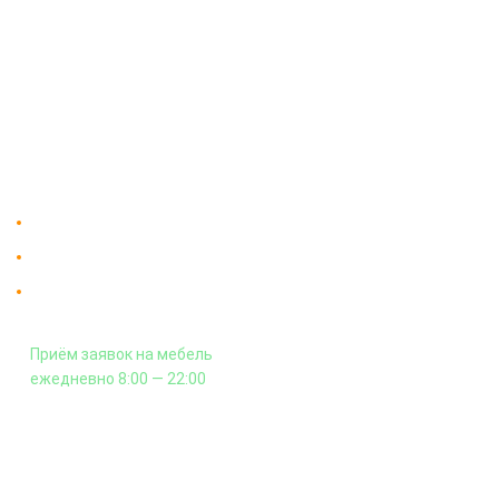
О компании
Доставка
Мебельный магазин
"Мебдеко". Продажа мебели в
Оплата и сборка
Москве от производителя.
На заказ
Контакты
Доставка в Москве и за пределы МКАД.
Гарантия на всю мебель 12 месяцев.
Оплата подъема мебели на этаж
и сборка - производится отдельно.
Приём заявок на мебель
ежедневно 8:00 — 22:00
+7 (926) 399-60-23
zakaz@mebdeko.ru