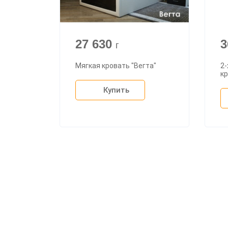
27 630
3
г
Мягкая кровать "Вегта"
2-
кр
Купить
О ком
Доста