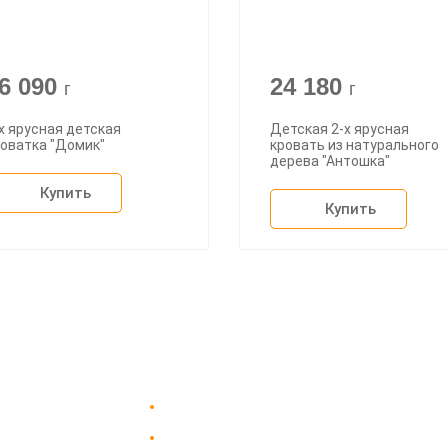
6 090
24 180
г
г
х ярусная детская
Детская 2-х ярусная
оватка "Домик"
кровать из натурального
дерева "Антошка"
Купить
Купить
Доставка в Москве и за пределы МКАД.
пании
Гарантия на всю мебель 12 месяцев.
вка