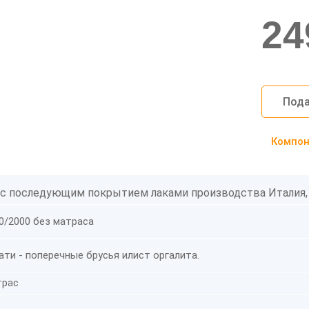
24
Пода
Компоно
 с последующим покрытием лаками производства Италия,
0/2000 без матраса
ти - поперечные брусья илист оргалита.
трас