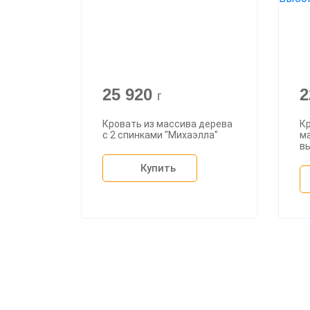
25 920
2
г
Кровать из массива дерева
Кр
с 2 спинками "Михаэлла"
ма
в
Купить