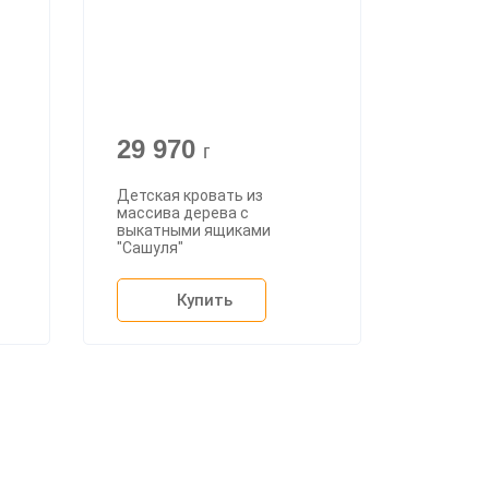
29 970
г
Детская кровать из
массива дерева с
выкатными ящиками
"Сашуля"
Купить