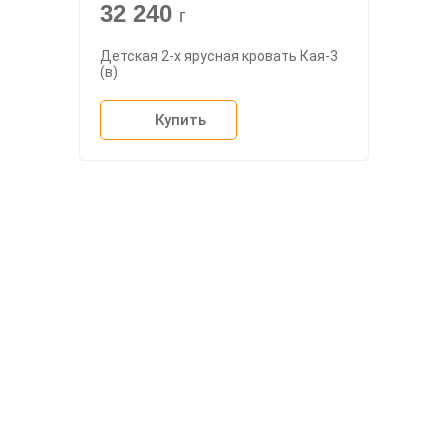
32 240
г
Детская 2-х ярусная кровать Кая-3
(в)
Купить
О компании
Доставка
Мебельный магазин
"Мебдеко". Продажа мебели в
Оплата и сборка
Москве от производителя.
На заказ
Контакты