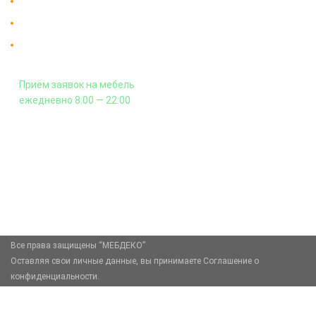
Доставка в Москве и за пределы МКАД.
Гарантия на всю мебель 12 месяцев.
Оплата подъема мебели на этаж
и сборка - производится отдельно.
Приём заявок на мебель
ежедневно 8:00 — 22:00
+7 (926) 399-60-23
zakaz@mebdeko.ru
Москва, Москва, Зелёный проспект, 85
Все права защищены “МЕБДЕКО”
Оставляя свои личные данные, вы принимаете Соглашение о
конфиденциальности.