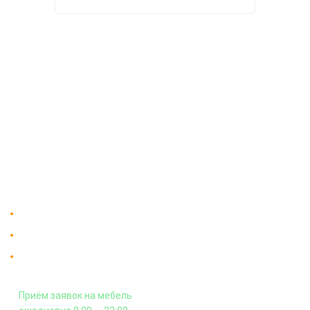
О компании
Доставка
Мебельный магазин
"Мебдеко". Продажа мебели в
Оплата и сборка
Москве от производителя.
На заказ
Контакты
Доставка в Москве и за пределы МКАД.
Гарантия на всю мебель 12 месяцев.
Оплата подъема мебели на этаж
и сборка - производится отдельно.
Приём заявок на мебель