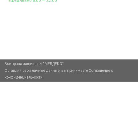
ежедневно 8:00 — 22:00
+7 (926) 399-60-23
zakaz@mebdeko.ru
Москва, Москва, Зелёный проспект, 85
Все права защищены “МЕБДЕКО”
Оставляя свои личные данные, вы принимаете Соглашение о
конфиденциальности.