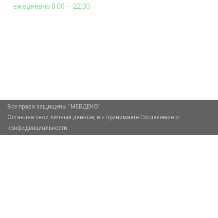
ежедневно 8:00 — 22:00
+7 (926) 399-60-23
zakaz@mebdeko.ru
Москва, Москва, Зелёный проспект, 85
Все права защищены “МЕБДЕКО”
Оставляя свои личные данные, вы принимаете Соглашение о
конфиденциальности.