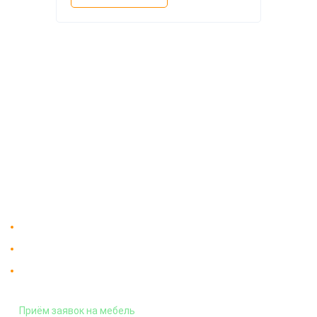
О компании
Доставка
Мебельный магазин
"Мебдеко". Продажа мебели в
Оплата и сборка
Москве от производителя.
На заказ
Контакты
Доставка в Москве и за пределы МКАД.
Гарантия на всю мебель 12 месяцев.
Оплата подъема мебели на этаж
и сборка - производится отдельно.
Приём заявок на мебель