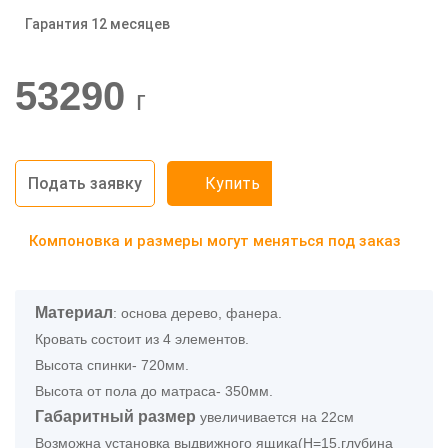
Гарантия 12 месяцев
-20%
53290
г
Подать заявку
Купить
Компоновка и размеры могут меняться под заказ
Материал
: основа дерево, фанера.
Кровать состоит из 4 элементов.
Высота спинки- 720мм.
Высота от пола до матраса- 350мм.
Габаритный
размер
увеличивается на 22см
Возможна установка выдвижного ящика(H=15,глубина