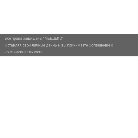
zakaz@mebdeko.ru
Москва, Москва, Зелёный проспект, 85
Все права защищены “МЕБДЕКО”
Оставляя свои личные данные, вы принимаете Соглашение о
конфиденциальности.