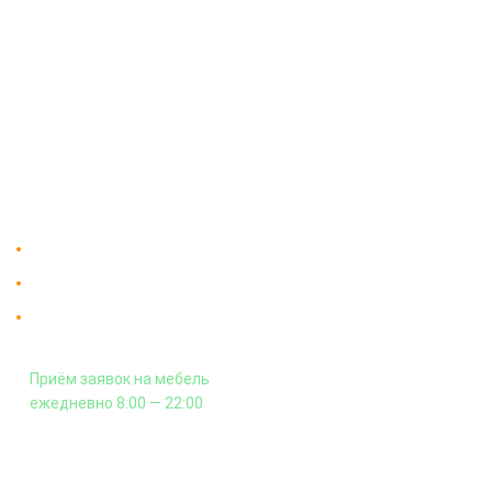
О компании
Доставка
Мебельный магазин
"Мебдеко". Продажа мебели в
Оплата и сборка
Москве от производителя.
На заказ
Контакты
Доставка в Москве и за пределы МКАД.
Гарантия на всю мебель 12 месяцев.
Оплата подъема мебели на этаж
и сборка - производится отдельно.
Приём заявок на мебель
ежедневно 8:00 — 22:00
+7 (926) 399-60-23