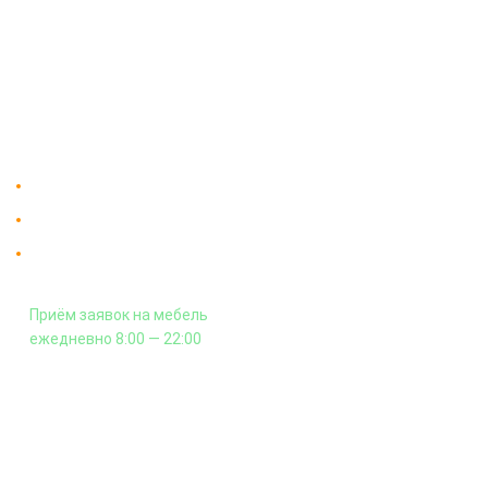
Доставка
Мебельный магазин
"Мебдеко". Продажа мебели в
Оплата и сборка
Москве от производителя.
На заказ
Контакты
Доставка в Москве и за пределы МКАД.
Гарантия на всю мебель 12 месяцев.
Оплата подъема мебели на этаж
и сборка - производится отдельно.
Приём заявок на мебель
ежедневно 8:00 — 22:00
+7 (926) 399-60-23
zakaz@mebdeko.ru