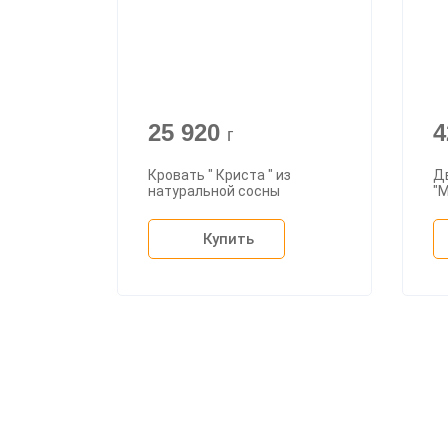
25 920
4
г
Кровать " Криста " из
Д
натуральной сосны
"М
Купить