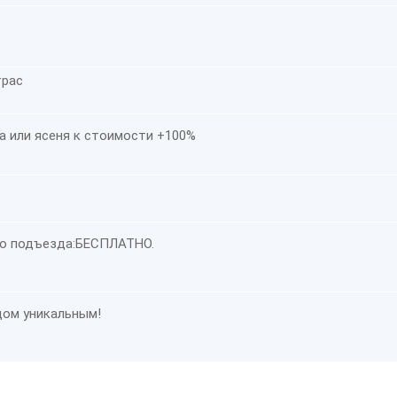
трас
а или ясеня к стоимости +100%
о подъезда:
БЕСПЛАТНО
.
дом уникальным!