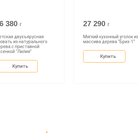
6 380
27 290
г
г
етская двухъярусная
Мягкий кухонный уголок и
овать из натурального
массива дерева "Бриз-1"
ерева с приставной
сенкой "Лилия"
Купить
Купить
Доставка в Москве и за пределы МКАД.
пании