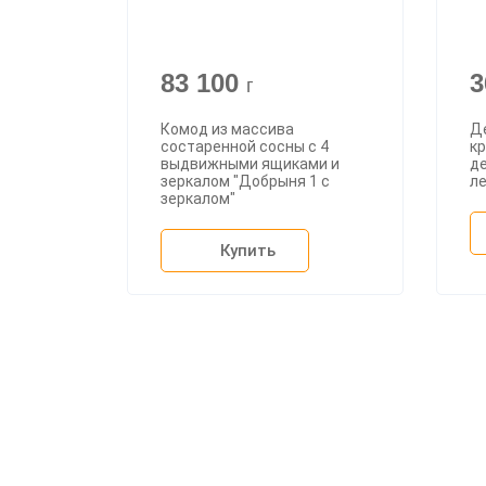
83 100
3
г
Комод из массива
Д
состаренной сосны с 4
кр
выдвижными ящиками и
д
зеркалом "Добрыня 1 с
ле
зеркалом"
Купить
О ком