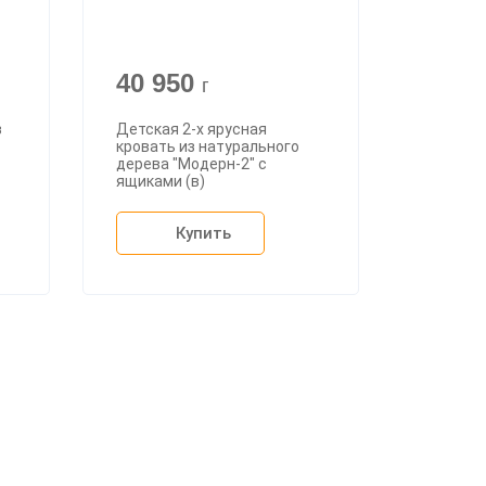
40 950
г
з
Детская 2-х ярусная
кровать из натурального
дерева "Модерн-2" с
ящиками (в)
Купить
+7 (926) 399-60-23