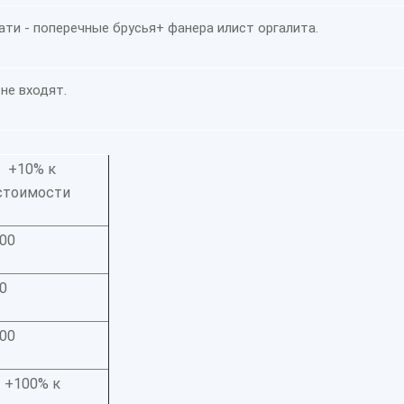
ати - поперечные брусья+ фанера илист оргалита.
не входят.
+10% к
стоимости
00
0
00
+100% к