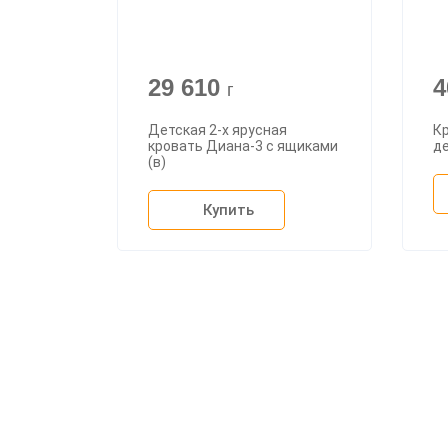
29 610
4
г
Детская 2-х ярусная
Кр
кровать Диана-3 с ящиками
де
(в)
Купить
О ком
Доста