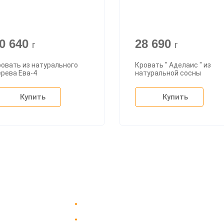
0 640
28 690
г
г
овать из натурального
Кровать " Аделаис " из
рева Ева-4
натуральной сосны
Купить
Купить
Доставка в Москве и за пределы МКАД.
пании
Гарантия на всю мебель 12 месяцев.
вка