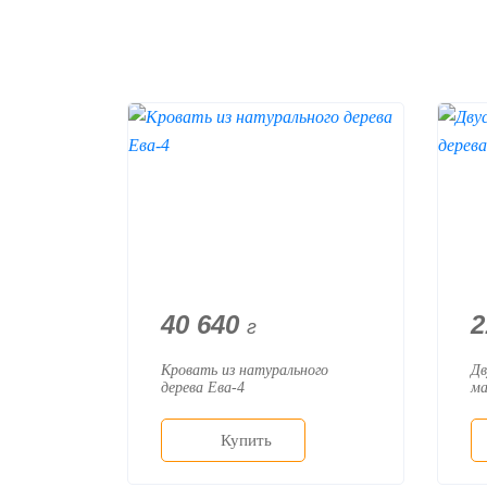
40 640
2
г
Кровать из натурального
Дв
дерева Ева-4
ма
Купить