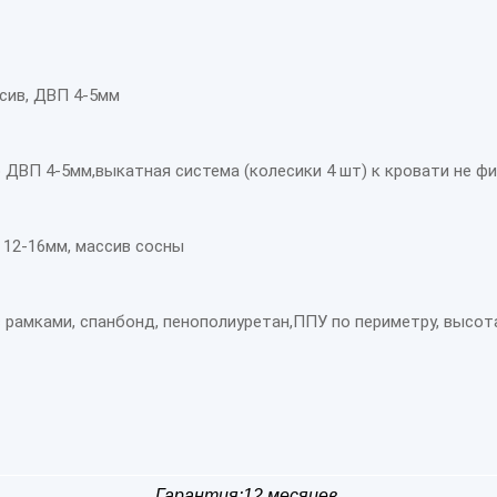
сив, ДВП 4-5мм
 ДВП 4-5мм,выкатная система (колесики 4 шт) к кровати не ф
 12-16мм, массив сосны
 рамками, спанбонд, пенополиуретан,ППУ по периметру, высота
Гарантия:12 месяцев.