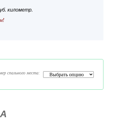
уб. километр.
м!
мер спального места:
ВА