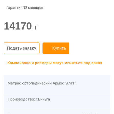
Гарантия 12 месяцев
-20%
14170
г
Подать заявку
Купить
Компоновка и размеры могут меняться под заказ
Матрас ортопедический Армос "Агат".
Производство: г.Вичуга