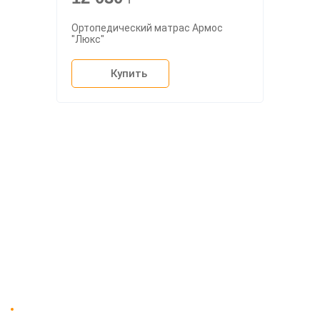
Ортопедический матрас Армос
"Люкс"
Купить
О компании
Доставка
Мебельный магазин
"Мебдеко". Продажа мебели в
Оплата и сборка
Москве от производителя.
На заказ
Контакты
Доставка в Москве и за пределы МКАД.