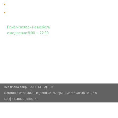
Гарантия на всю мебель 12 месяцев.
Оплата подъема мебели на этаж
и сборка - производится отдельно.
Приём заявок на мебель
ежедневно 8:00 — 22:00
+7 (926) 399-60-23
zakaz@mebdeko.ru
Москва, Москва, Зелёный проспект, 85
Все права защищены “МЕБДЕКО”
Оставляя свои личные данные, вы принимаете Соглашение о
конфиденциальности.