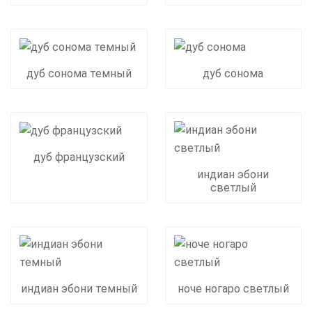
дуб сонома темный
дуб сонома
дуб французский
индиан эбони
светлый
индиан эбони темный
ноче ногаро светлый