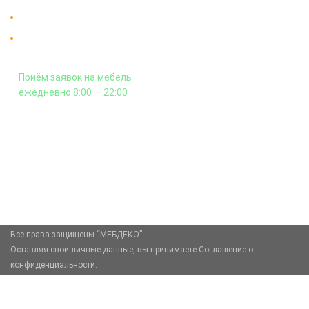
Гарантия на всю мебель 12 месяцев.
Оплата подъема мебели на этаж
и сборка - производится отдельно.
Приём заявок на мебель
ежедневно 8:00 — 22:00
+7 (926) 399-60-23
zakaz@mebdeko.ru
Москва, Москва, Зелёный проспект, 85
Все права защищены “МЕБДЕКО”
Оставляя свои личные данные, вы принимаете Соглашение о
конфиденциальности.