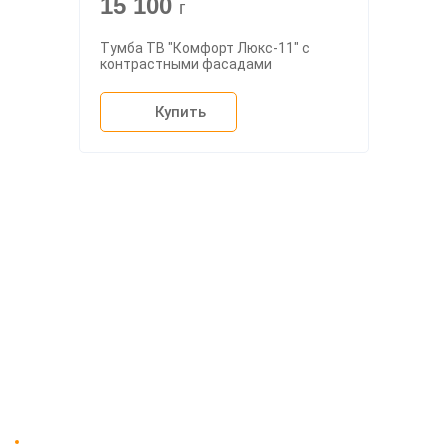
15 100
г
Тумба ТВ "Комфорт Люкс-11" с
контрастными фасадами
Купить
О компании
Доставка
Мебельный магазин
"Мебдеко". Продажа мебели в
Оплата и сборка
Москве от производителя.
На заказ
Контакты
Доставка в Москве и за пределы МКАД.