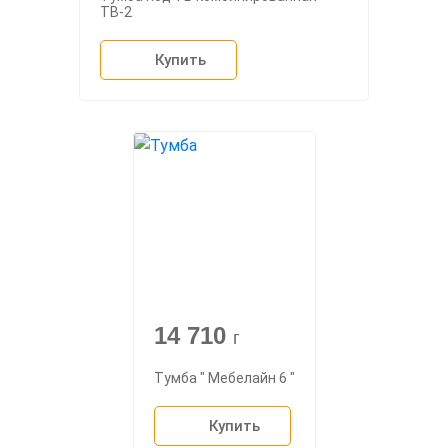
ТВ-2
Купить
14 710
г
Тумба " Мебелайн 6 "
Купить