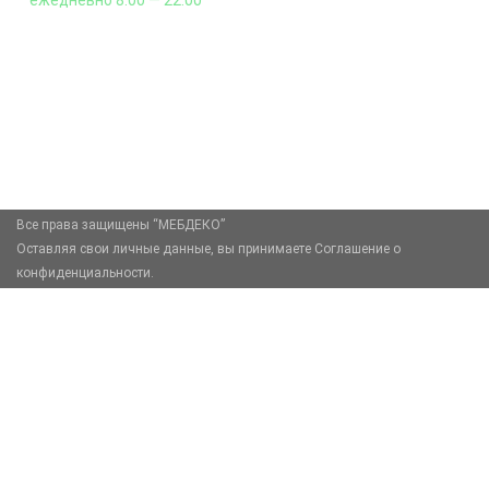
ежедневно 8:00 — 22:00
+7 (926) 399-60-23
zakaz@mebdeko.ru
Москва, Москва, Зелёный проспект, 85
Все права защищены “МЕБДЕКО”
Оставляя свои личные данные, вы принимаете Соглашение о
конфиденциальности.