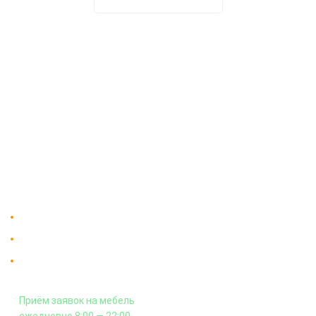
О компании
Доставка
Мебельный магазин
"Мебдеко". Продажа мебели в
Оплата и сборка
Москве от производителя.
На заказ
Контакты
Доставка в Москве и за пределы МКАД.
Гарантия на всю мебель 12 месяцев.
Оплата подъема мебели на этаж
и сборка - производится отдельно.
Приём заявок на мебель