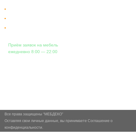
Доставка в Москве и за пределы МКАД.
Гарантия на всю мебель 12 месяцев.
Оплата подъема мебели на этаж
и сборка - производится отдельно.
Приём заявок на мебель
ежедневно 8:00 — 22:00
+7 (926) 399-60-23
zakaz@mebdeko.ru
Москва, Москва, Зелёный проспект, 85
Все права защищены “МЕБДЕКО”
Оставляя свои личные данные, вы принимаете Соглашение о
конфиденциальности.