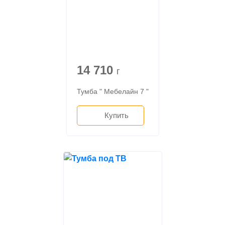
14 710
г
Тумба " Мебелайн 7 "
Купить