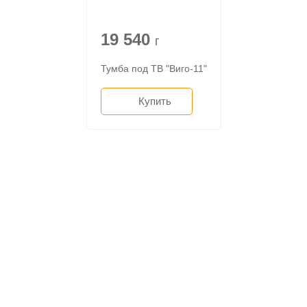
19 540
г
Тумба под ТВ "Виго-11"
Купить
О компании
Доставка
Мебельный магазин
"Мебдеко". Продажа мебели в
Оплата и сборка
Москве от производителя.
На заказ
Контакты