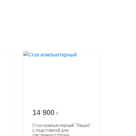
14 900
г
Стол компьютерный "Лацио"
с подставкой для
системного блока