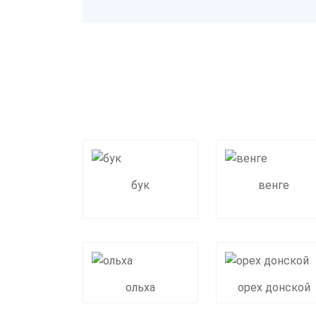
бук
венге
ольха
орех донской