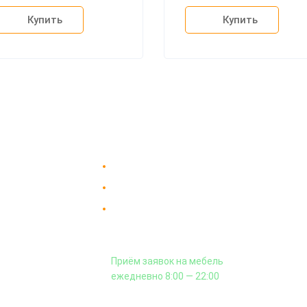
Купить
Купить
Доставка в Москве и за пределы МКАД.
пании
Гарантия на всю мебель 12 месяцев.
вка
Оплата подъема мебели на этаж
 и сборка
и сборка - производится отдельно.
аз
Приём заявок на мебель
кты
ежедневно 8:00 — 22:00