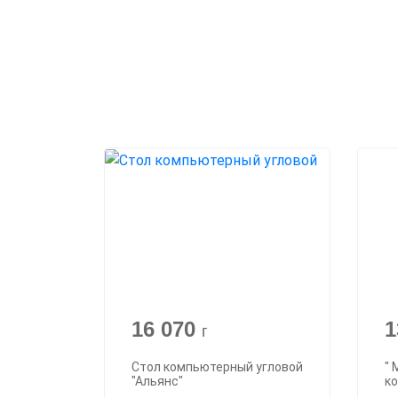
16 070
1
г
Стол компьютерный угловой
" 
"Альянс"
к