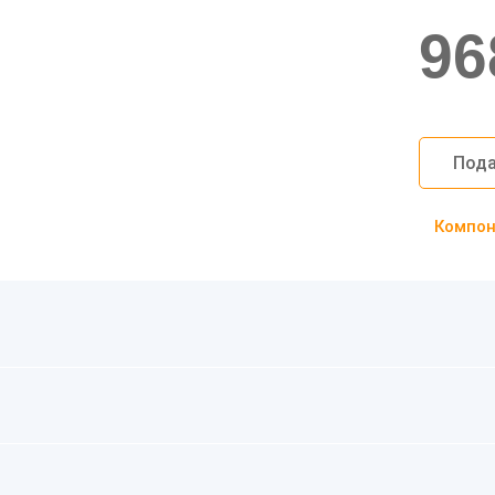
96
Пода
Компоно