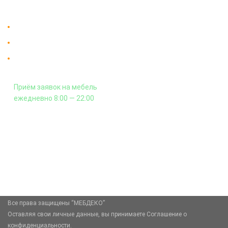
Контакты
Доставка в Москве и за пределы МКАД.
Гарантия на всю мебель 12 месяцев.
Оплата подъема мебели на этаж
и сборка - производится отдельно.
Приём заявок на мебель
ежедневно 8:00 — 22:00
+7 (926) 399-60-23
zakaz@mebdeko.ru
Москва, Москва, Зелёный проспект, 85
Все права защищены “МЕБДЕКО”
Оставляя свои личные данные, вы принимаете Соглашение о
конфиденциальности.