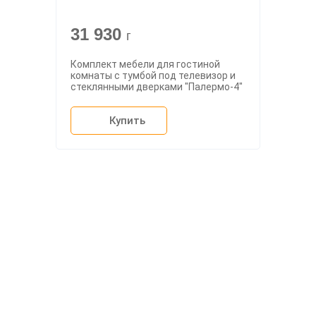
31 930
г
Комплект мебели для гостиной
комнаты с тумбой под телевизор и
стеклянными дверками "Палермо-4"
Купить
О компании
Доставка
Мебельный магазин
"Мебдеко". Продажа мебели в
Оплата и сборка
Москве от производителя.
На заказ