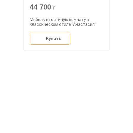
44 700
г
Мебель в гостиную комнату в
классическом стиле "Анастасия"
Купить
О компании
Доставка
Мебельный магазин
"Мебдеко". Продажа мебели в
Оплата и сборка
Москве от производителя.
На заказ
Контакты