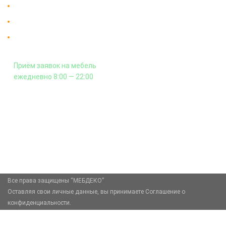
Доставка в Москве и за пределы МКАД.
Гарантия на всю мебель 12 месяцев.
Оплата подъема мебели на этаж
и сборка - производится отдельно.
Приём заявок на мебель
ежедневно 8:00 — 22:00
+7 (926) 399-60-23
zakaz@mebdeko.ru
Москва, Москва, Зелёный проспект, 85
Все права защищены “МЕБДЕКО”
Оставляя свои личные данные, вы принимаете Соглашение о
конфиденциальности.