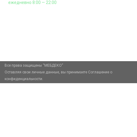
ежедневно 8:00 — 22:00
+7 (926) 399-60-23
zakaz@mebdeko.ru
Москва, Москва, Зелёный проспект, 85
Все права защищены “МЕБДЕКО”
Оставляя свои личные данные, вы принимаете Соглашение о
конфиденциальности.