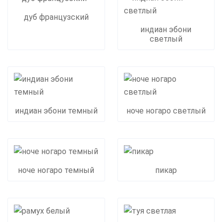
дуб французский
индиан эбони
светлый
индиан эбони темный
ноче ногаро светлый
ноче ногаро темный
пикар