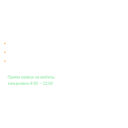
Доставка
Мебельный магазин
"Мебдеко". Продажа мебели в
Оплата и сборка
Москве от производителя.
На заказ
Контакты
Доставка в Москве и за пределы МКАД.
Гарантия на всю мебель 12 месяцев.
Оплата подъема мебели на этаж
и сборка - производится отдельно.
Приём заявок на мебель
ежедневно 8:00 — 22:00
+7 (926) 399-60-23
zakaz@mebdeko.ru
Москва, Москва, Зелёный проспект, 85