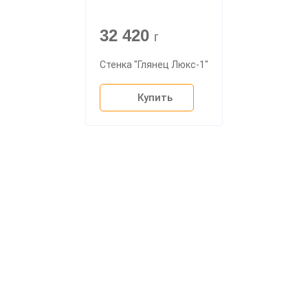
32 420
г
Стенка "Глянец Люкс-1"
Купить
О компании
Доставка
Мебельный магазин
"Мебдеко". Продажа мебели в
Оплата и сборка
Москве от производителя.
На заказ
Контакты