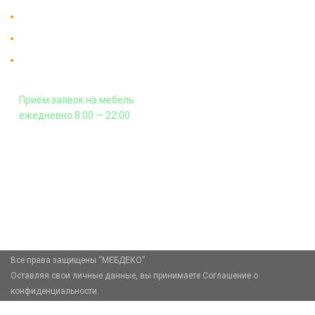
Доставка в Москве и за пределы МКАД.
Гарантия на всю мебель 12 месяцев.
Оплата подъема мебели на этаж
и сборка - производится отдельно.
Приём заявок на мебель
ежедневно 8:00 — 22:00
+7 (926) 399-60-23
zakaz@mebdeko.ru
Москва, Москва, Зелёный проспект, 85
Все права защищены “МЕБДЕКО”
Оставляя свои личные данные, вы принимаете Соглашение о
конфиденциальности.