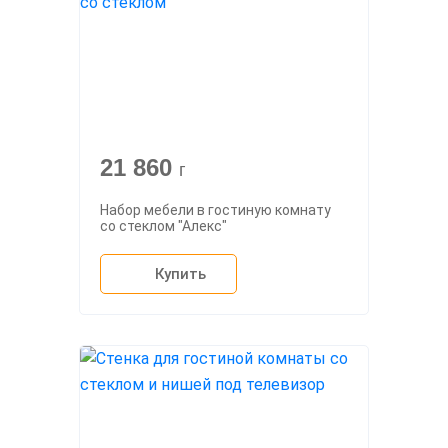
21 860
г
Набор мебели в гостиную комнату
со стеклом "Алекс"
Купить