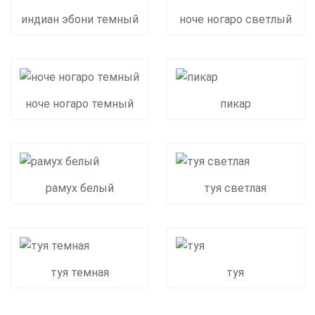
индиан эбони темный
ноче ногаро светлый
ноче ногаро темный
пикар
рамух белый
туя светлая
туя темная
туя