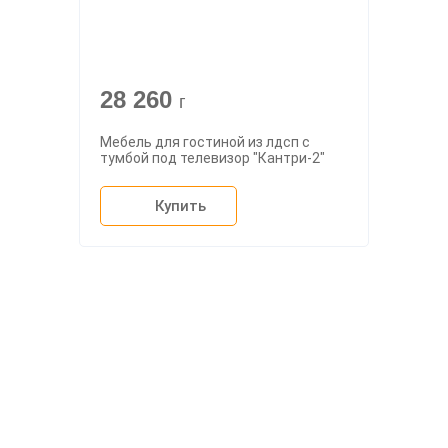
28 260
г
Мебель для гостиной из лдсп с
тумбой под телевизор "Кантри-2"
Купить
О компании
Доставка
Мебельный магазин
"Мебдеко". Продажа мебели в
Оплата и сборка
Москве от производителя.