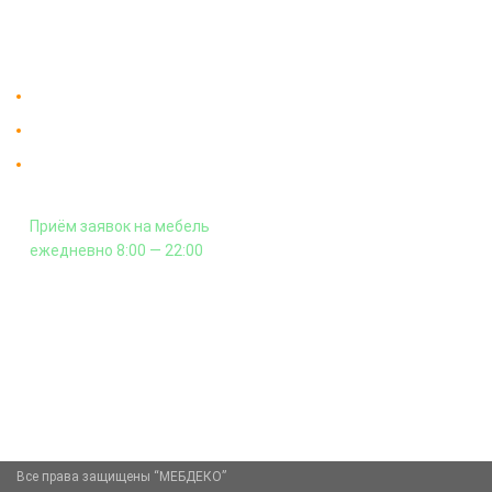
На заказ
Контакты
Доставка в Москве и за пределы МКАД.
Гарантия на всю мебель 12 месяцев.
Оплата подъема мебели на этаж
и сборка - производится отдельно.
Приём заявок на мебель
ежедневно 8:00 — 22:00
+7 (926) 399-60-23
zakaz@mebdeko.ru
Москва, Москва, Зелёный проспект, 85
Все права защищены “МЕБДЕКО”