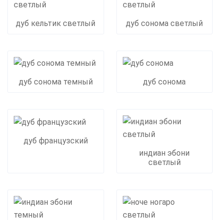
дуб кельтик светлый
дуб сонома светлый
дуб сонома темный
дуб сонома
дуб французский
индиан эбони
светлый