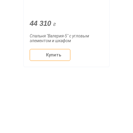
44 310
г
Спальня "Валерия-5" с угловым
элементом и шкафом
Купить
О компании
Доставка
Мебельный магазин
"Мебдеко". Продажа мебели в
Оплата и сборка
Москве от производителя.