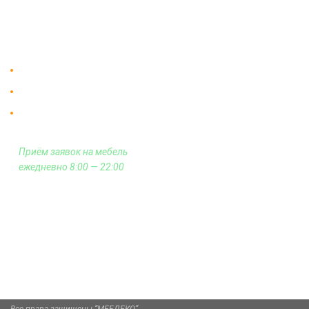
На заказ
Контакты
Доставка в Москве и за пределы МКАД.
Гарантия на всю мебель 12 месяцев.
Оплата подъема мебели на этаж
и сборка - производится отдельно.
Приём заявок на мебель
ежедневно 8:00 — 22:00
+7 (926) 399-60-23
zakaz@mebdeko.ru
Москва, Москва, Зелёный проспект, 85
Все права защищены “МЕБДЕКО”