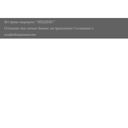
Москва, Москва, Зелёный проспект, 85
Все права защищены “МЕБДЕКО”
Оставляя свои личные данные, вы принимаете Соглашение о
конфиденциальности.