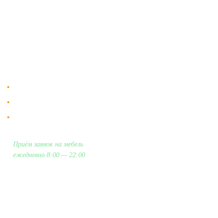
Доставка
Мебельный магазин
"Мебдеко". Продажа мебели в
Оплата и сборка
Москве от производителя.
На заказ
Контакты
Доставка в Москве и за пределы МКАД.
Гарантия на всю мебель 12 месяцев.
Оплата подъема мебели на этаж
и сборка - производится отдельно.
Приём заявок на мебель
ежедневно 8:00 — 22:00
+7 (926) 399-60-23
zakaz@mebdeko.ru