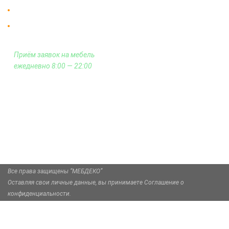
Гарантия на всю мебель 12 месяцев.
Оплата подъема мебели на этаж
и сборка - производится отдельно.
Приём заявок на мебель
ежедневно 8:00 — 22:00
+7 (926) 399-60-23
zakaz@mebdeko.ru
Москва, Москва, Зелёный проспект, 85
Все права защищены “МЕБДЕКО”
Оставляя свои личные данные, вы принимаете Соглашение о
конфиденциальности.