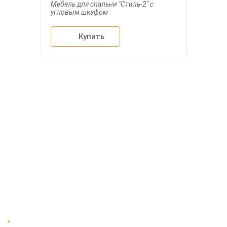
Мебель для спальни "Стиль-2" с
угловым шкафом
Купить
О компании
Доставка
Мебельный магазин
"Мебдеко". Продажа мебели в
Оплата и сборка
Москве от производителя.
На заказ
Контакты
Доставка в Москве и за пределы МКАД.