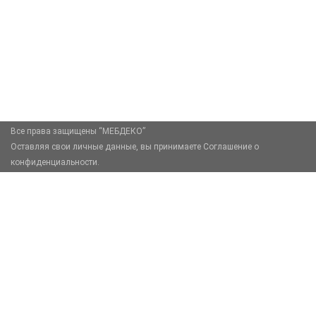
+7 (926) 399-60-23
zakaz@mebdeko.ru
Москва, Москва, Зелёный проспект, 85
Все права защищены “МЕБДЕКО”
Оставляя свои личные данные, вы принимаете Соглашение о
конфиденциальности.