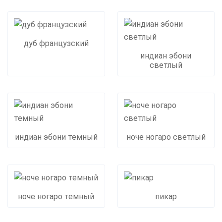
дуб французский
индиан эбони
светлый
индиан эбони темный
ноче ногаро светлый
ноче ногаро темный
пикар