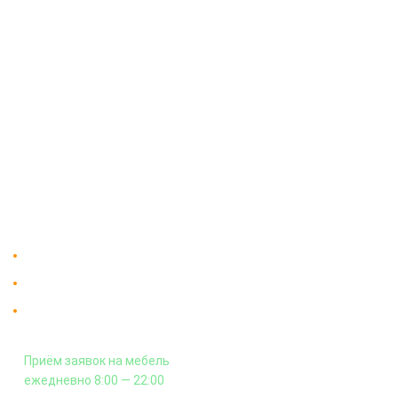
О компании
Доставка
Мебельный магазин
"Мебдеко". Продажа мебели в
Оплата и сборка
Москве от производителя.
На заказ
Контакты
Доставка в Москве и за пределы МКАД.
Гарантия на всю мебель 12 месяцев.
Оплата подъема мебели на этаж
и сборка - производится отдельно.
Приём заявок на мебель
ежедневно 8:00 — 22:00