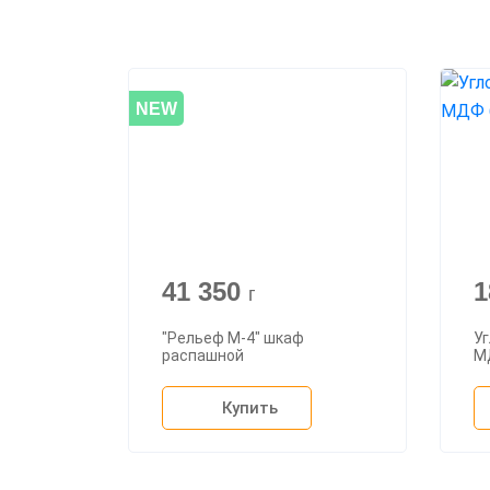
NEW
41 350
1
г
"Рельеф М-4" шкаф
Уг
распашной
М
Купить