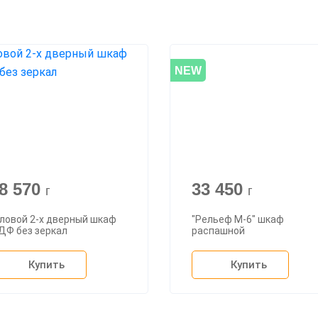
NEW
8 570
33 450
г
г
ловой 2-х дверный шкаф
"Рельеф М-6" шкаф
ДФ без зеркал
распашной
Купить
Купить