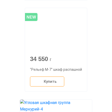
NEW
34 550
г
"Рельеф М-7" шкаф распашной
Купить