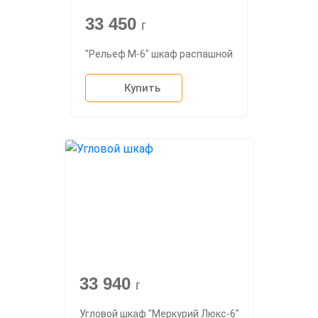
33 450
г
"Рельеф М-6" шкаф распашной
Купить
33 940
г
Угловой шкаф "Меркурий Люкс-6"