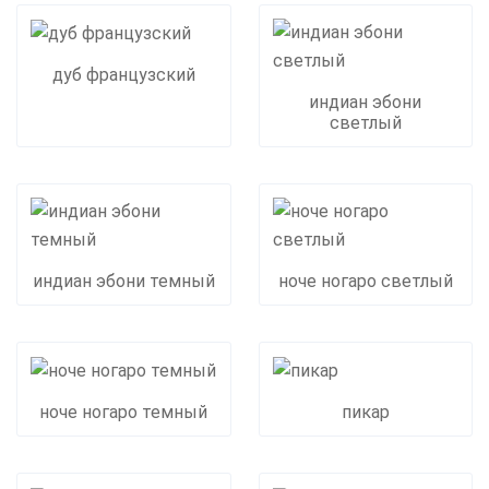
дуб французский
индиан эбони
светлый
индиан эбони темный
ноче ногаро светлый
ноче ногаро темный
пикар