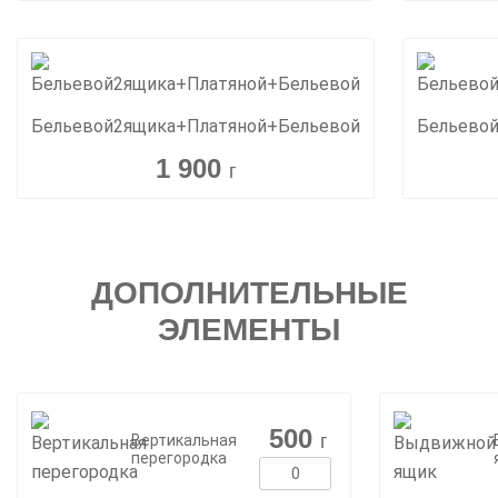
Бельевой2ящика+Платяной+Бельевой
Бельево
1 900
г
ДОПОЛНИТЕЛЬНЫЕ
ЭЛЕМЕНТЫ
500
г
Вертикальная
перегородка