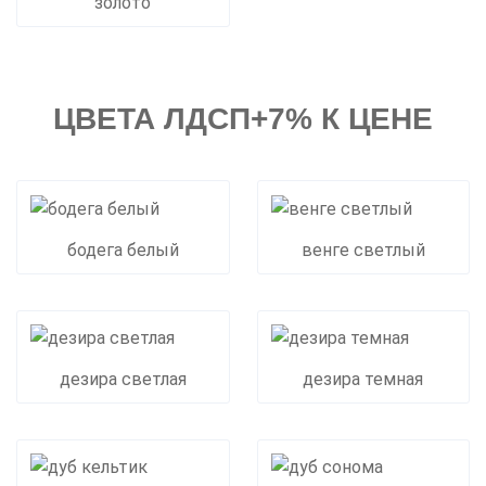
золото
ЦВЕТА ЛДСП+7% К ЦЕНЕ
бодега белый
венге светлый
дезира светлая
дезира темная