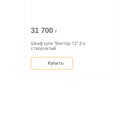
31 700
г
Шкаф купе "Вектор-12" 3-х
створчатый
Купить
О компании
Доставка
Мебельный магазин
"Мебдеко". Продажа мебели в
Оплата и сборка
Москве от производителя.