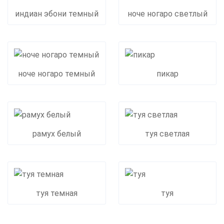
индиан эбони темный
ноче ногаро светлый
ноче ногаро темный
пикар
рамух белый
туя светлая
туя темная
туя