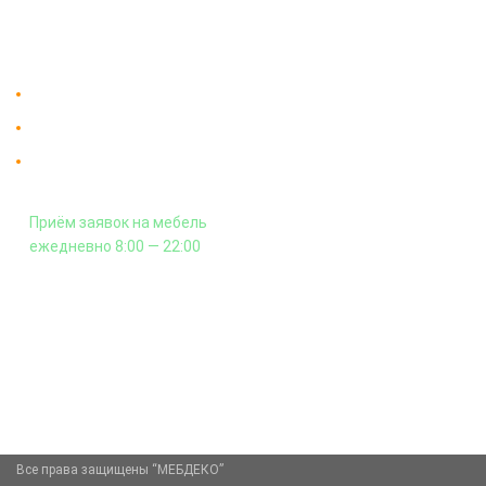
На заказ
Контакты
Доставка в Москве и за пределы МКАД.
Гарантия на всю мебель 12 месяцев.
Оплата подъема мебели на этаж
и сборка - производится отдельно.
Приём заявок на мебель
ежедневно 8:00 — 22:00
+7 (926) 399-60-23
zakaz@mebdeko.ru
Москва, Москва, Зелёный проспект, 85
Все права защищены “МЕБДЕКО”