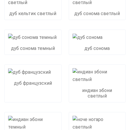
дуб кельтик светлый
дуб сонома светлый
дуб сонома темный
дуб сонома
дуб французский
индиан эбони
светлый