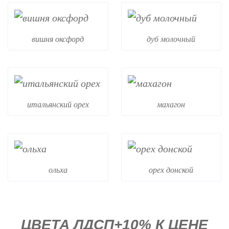
вишня оксфорд
дуб молочный
итальянский орех
махагон
ольха
орех донской
ЦВЕТА ЛДСП+10% К ЦЕНЕ