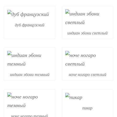
дуб французский
индиан эбони светлый
индиан эбони темный
ноче ногаро светлый
пикар
ноче ногаро темный