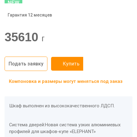
NEW
Гарантия 12 месяцев
-20%
35610
г
Подать заявку
Купить
Компоновка и размеры могут меняться под заказ
Шкаф выполнен из высококачественного ЛДСП.
Система дверей:
Новая система узких алюминиевых
профилей для шкафов-купе «ELEPHANT»