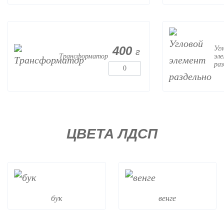
400
Угл
г
Трансформатор
эл
раз
ЦВЕТА ЛДСП
бук
венге