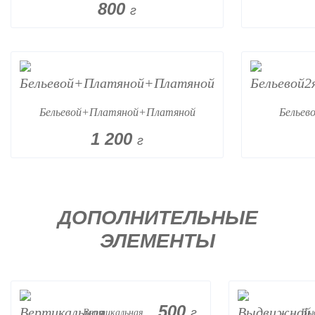
800
г
Бельевой+Платяной+Платяной
Бельев
1 200
г
ДОПОЛНИТЕЛЬНЫЕ
ЭЛЕМЕНТЫ
500
г
Вертикальная
Вы