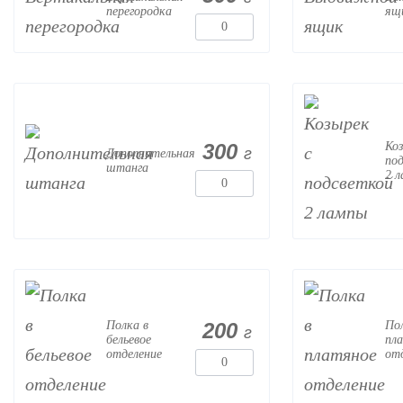
перегородка
ящ
300
Коз
г
Дополнительная
по
штанга
2 
200
Полка в
По
г
бельевое
пл
отделение
от