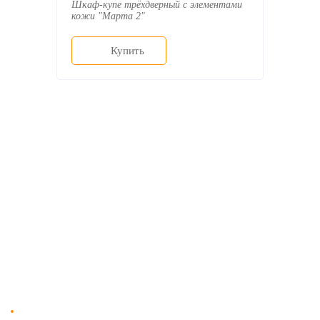
Шкаф-купе трёхдверный с элементами
кожи "Марта 2"
Купить
О компании
Доставка
Мебельный магазин
"Мебдеко". Продажа мебели в
Оплата и сборка
Москве от производителя.
На заказ
Контакты
Доставка в Москве и за пределы МКАД.