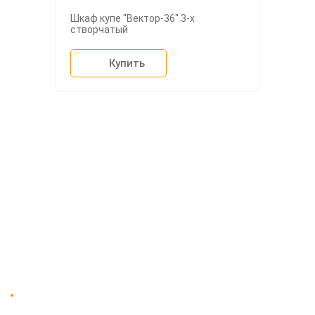
Шкаф купе "Вектор-36" 3-х
створчатый
Купить
О компании
Доставка
Мебельный магазин
"Мебдеко". Продажа мебели в
Оплата и сборка
Москве от производителя.
На заказ
Контакты
Доставка в Москве и за пределы МКАД.