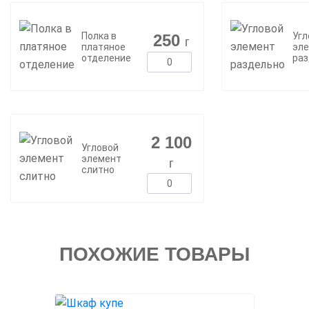
Полка в
Угл
250
г
платяное
эл
отделение
раз
2 100
Угловой
элемент
г
слитно
ПОХОЖИЕ ТОВАРЫ