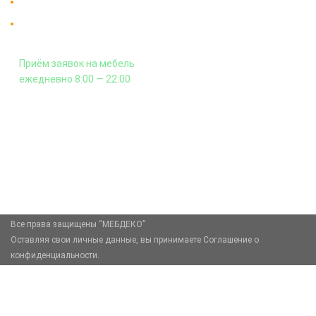
Гарантия на всю мебель 12 месяцев.
Оплата подъема мебели на этаж
и сборка - производится отдельно.
Приём заявок на мебель
ежедневно 8:00 — 22:00
+7 (926) 399-60-23
zakaz@mebdeko.ru
Москва, Москва, Зелёный проспект, 85
Все права защищены “МЕБДЕКО”
Оставляя свои личные данные, вы принимаете Соглашение о
конфиденциальности.