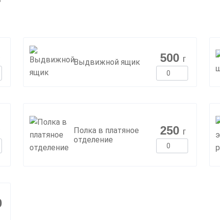
500
г
г
Выдвижной ящик
250
Полка в платяное
г
г
отделение
0