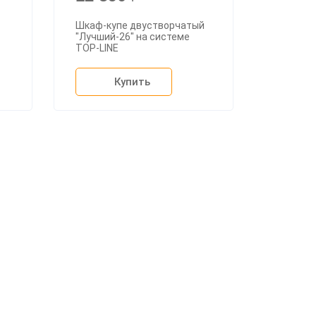
Шкаф-купе двустворчатый
"Лучший-26" на системе
TOP-LINE
Купить
+7 (926) 399-60-23
zakaz@mebdeko.ru
Москва, Москва, Зелёный проспект, 85