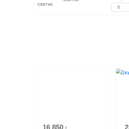
16 850
2
г