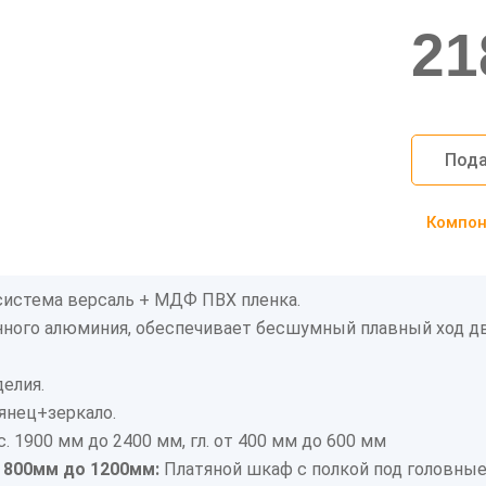
21
Пода
Компоно
система версаль + МДФ ПВХ пленка.
анного алюминия, обеспечивает бесшумный плавный ход 
делия.
янец+зеркало.
. 1900 мм до 2400 мм, гл. от 400 мм до 600 мм
 800мм до 1200мм:
Платяной шкаф с полкой под головные