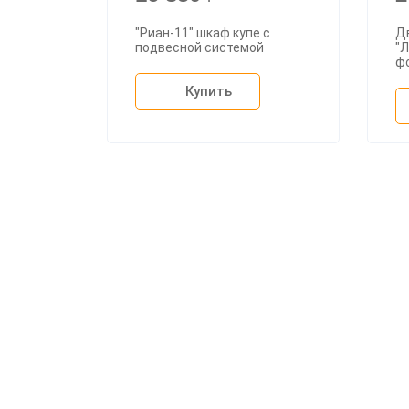
"Риан-11" шкаф купе с
Д
подвесной системой
"Л
ф
Купить
О ком
Доста
Оплата
Мебельный магазин
"Мебдеко". Продажа мебели в
На зак
Москве от производителя.