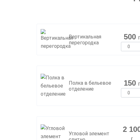
500
Вертикальная
перегородка
150
Полка в бельевое
отделение
2 10
Угловой элемент
г
слитно