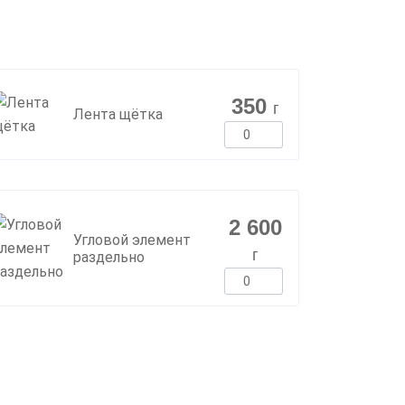
350
г
Лента щётка
2 600
Угловой элемент
г
раздельно