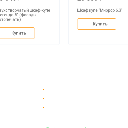
вухстворчатый шкаф-купе
Шкаф купе "Миррор 6.3"
егенда-5" (фасады
отопечать)
Купить
Купить
Доставка в Москве и за пределы МКАД.
пании
Гарантия на всю мебель 12 месяцев.
вка
Оплата подъема мебели на этаж
 и сборка
и сборка - производится отдельно.
аз