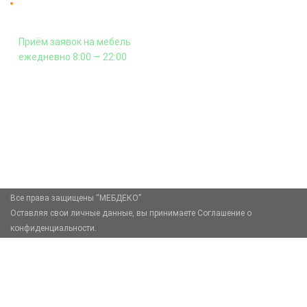
Оплата подъема мебели на этаж
и сборка - производится отдельно.
Приём заявок на мебель
ежедневно 8:00 — 22:00
+7 (926) 399-60-23
zakaz@mebdeko.ru
Москва, Москва, Зелёный проспект, 85
Все права защищены “МЕБДЕКО”
Оставляя свои личные данные, вы принимаете Соглашение о
конфиденциальности.