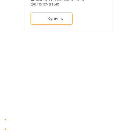
фотопечатью
Купить
О компании
Доставка
Мебельный магазин
"Мебдеко". Продажа мебели в
Оплата и сборка
Москве от производителя.
На заказ
Контакты
Доставка в Москве и за пределы МКАД.
Гарантия на всю мебель 12 месяцев.