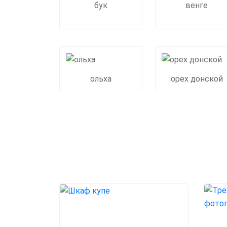
бук
венге
ольха
орех донской