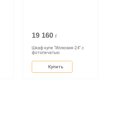
19 160
г
Шкаф купе "Иллюзия-24" с
фотопечатью
Купить
+7 (926) 399-60-23