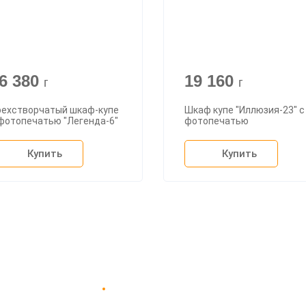
6 380
19 160
г
г
рехстворчатый шкаф-купе
Шкаф купе "Иллюзия-23" с
 фотопечатью "Легенда-6"
фотопечатью
Купить
Купить
Доставка в Москве и за пределы МКАД.
пании