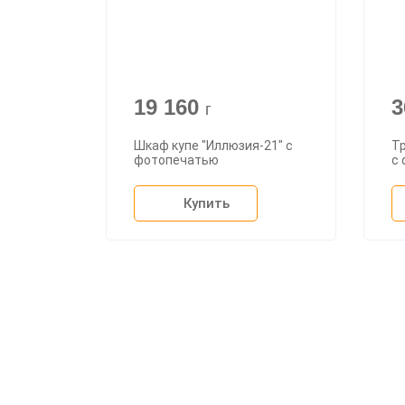
19 160
3
г
Шкаф купе "Иллюзия-21" с
Т
фотопечатью
с
Купить
О ком