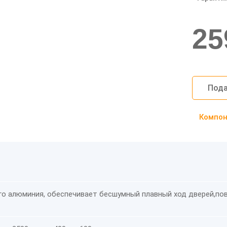
25
Пода
Компоно
го алюминия, обеспечивает бесшумный плавный ход дверей,
по