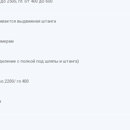
до 2500, гл. от 400 до 600
ливается выдвижная штанга
змерам
деление с полкой под шляпы и штанга)
с.2200/ гл.400
в